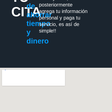
de
posteriormente
CITA
agrega tu información
ahorrar
personal y paga tu
tiempo
servicio, es así de
simple!!
y
dinero