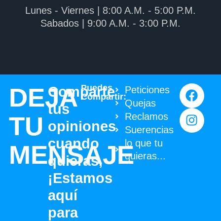
Lunes - Viernes | 8:00 A.M. - 5:00 P.M.
Sabados | 9:00 A.M. - 3:00 P.M.
DEJA
Puedes
Comparte
Peticiones
Compartir:
Quejas
tus
Reclamos
TU
opiniones
Suerencias
cuando
lo que tu
MENSAJE
quieras...
quieras,
¡Estamos
aquí
para