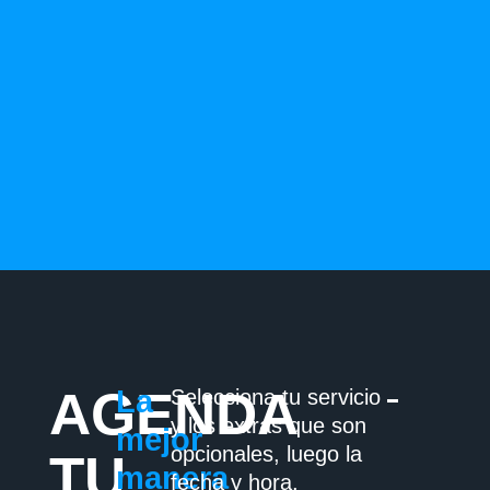
AGENDA
La
Selecciona tu servicio
y los extras que son
mejor
opcionales, luego la
TU
manera
fecha y hora,