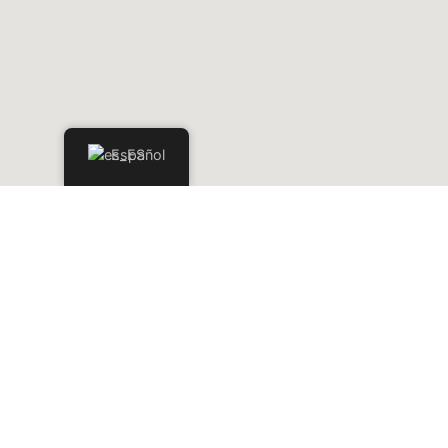
Español
Especialistas en brindar servicios de fotografía y video de bienes
raíces de alta calidad y resolución.